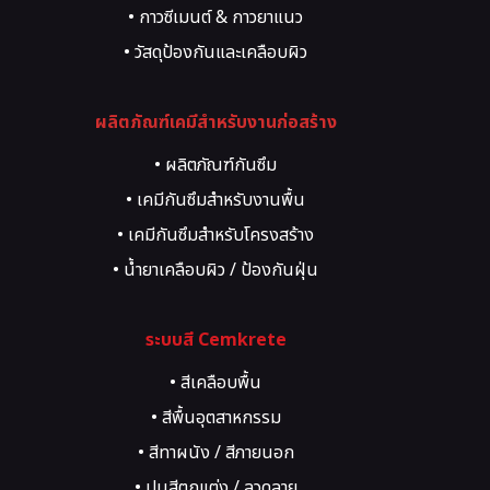
• กาวซีเมนต์ & กาวยาแนว
• วัสดุป้องกันและเคลือบผิว
• วัสดุซ่อมแซมโครงสร้าง
ผลิตภัณฑ์เคมีสำหรับงานก่อสร้าง
• น้ำยาผสมคอนกรีต
• งานสีตกแต่งผิว
• ผลิตภัณฑ์กันซึม
• ระบบพื้นอุตสาหกรรม
• เคมีกันซึมสำหรับงานพื้น
• อีพ็อกซี่ / พียู
• เคมีกันซึมสำหรับโครงสร้าง
• งานกระเบื้อง / ปูกระเบื้อง
• น้ำยาเคลือบผิว / ป้องกันฝุ่น
• เคมีภัณฑ์สำหรับงานยึดติด
• เคมีภัณฑ์สำหรับซ่อมรอยร้าว
ระบบสี Cemkrete
• สีเคลือบพื้น
• สีพื้นอุตสาหกรรม
• สีทาผนัง / สีภายนอก
• ปูนสีตกแต่ง / ลวดลาย