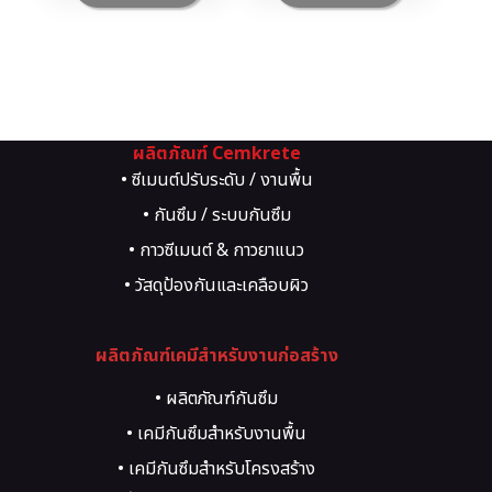
ผลิตภัณฑ์ Cemkrete
• ซีเมนต์ปรับระดับ / งานพื้น
• กันซึม / ระบบกันซึม
• กาวซีเมนต์ & กาวยาแนว
• วัสดุป้องกันและเคลือบผิว
• วัสดุซ่อมแซมโครงสร้าง
ผลิตภัณฑ์เคมีสำหรับงานก่อสร้าง
• น้ำยาผสมคอนกรีต
• งานสีตกแต่งผิว
• ผลิตภัณฑ์กันซึม
• ระบบพื้นอุตสาหกรรม
• เคมีกันซึมสำหรับงานพื้น
• อีพ็อกซี่ / พียู
• เคมีกันซึมสำหรับโครงสร้าง