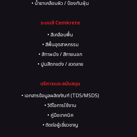
• งานกระเบื้อง / ปูกระเบื้อง
• น้ำยาเคลือบผิว / ป้องกันฝุ่น
• เคมีภัณฑ์สำหรับงานยึดติด
• เคมีภัณฑ์สำหรับซ่อมรอยร้าว
ระบบสี Cemkrete
• สีเคลือบพื้น
• สีพื้นอุตสาหกรรม
• สีทาผนัง / สีภายนอก
• ปูนสีตกแต่ง / ลวดลาย
• สี Texture, Art, Heritage
บริการและสนับสนุน
• เอกสารข้อมูลผลิตภัณฑ์ (TDS/MSDS)
• วิดีโอการใช้งาน
• คู่มือเทคนิค
• ติดต่อผู้เชี่ยวชาญ
• ขอคำปรึกษาโครงการ