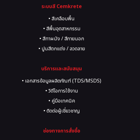
• เคมีภัณฑ์สำหรับซ่อมรอยร้าว
ระบบสี Cemkrete
• สีเคลือบพื้น
• สีพื้นอุตสาหกรรม
• สีทาผนัง / สีภายนอก
• ปูนสีตกแต่ง / ลวดลาย
• สี Texture, Art, Heritage
บริการและสนับสนุน
• เอกสารข้อมูลผลิตภัณฑ์ (TDS/MSDS)
• วิดีโอการใช้งาน
• คู่มือเทคนิค
• ติดต่อผู้เชี่ยวชาญ
• ขอคำปรึกษาโครงการ
ช่องทางการสั่งซื้อ