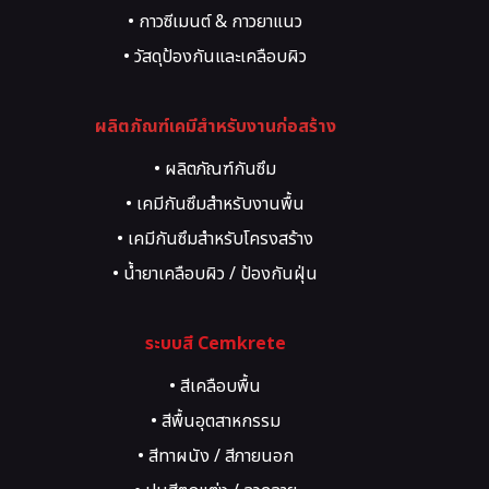
• กาวซีเมนต์ & กาวยาแนว
• วัสดุป้องกันและเคลือบผิว
• วัสดุซ่อมแซมโครงสร้าง
ผลิตภัณฑ์เคมีสำหรับงานก่อสร้าง
• น้ำยาผสมคอนกรีต
• งานสีตกแต่งผิว
• ผลิตภัณฑ์กันซึม
• ระบบพื้นอุตสาหกรรม
• เคมีกันซึมสำหรับงานพื้น
• อีพ็อกซี่ / พียู
• เคมีกันซึมสำหรับโครงสร้าง
• งานกระเบื้อง / ปูกระเบื้อง
• น้ำยาเคลือบผิว / ป้องกันฝุ่น
• เคมีภัณฑ์สำหรับงานยึดติด
• เคมีภัณฑ์สำหรับซ่อมรอยร้าว
ระบบสี Cemkrete
• สีเคลือบพื้น
• สีพื้นอุตสาหกรรม
• สีทาผนัง / สีภายนอก