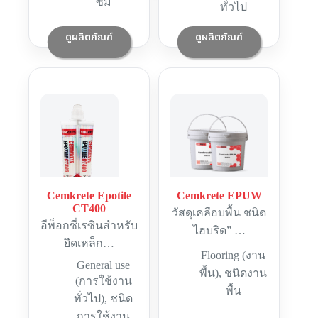
ซึม
ทั่วไป
ดูผลิตภัณฑ์
ดูผลิตภัณฑ์
Cemkrete Epotile
Cemkrete EPUW
CT400
วัสดุเคลือบพื้น ชนิด
อีพ็อกซี่เรซินสำหรับ
ไฮบริด” …
ยึดเหล็ก…
Flooring (งาน
General use
พื้น)
,
ชนิดงาน
(การใช้งาน
พื้น
ทั่วไป)
,
ชนิด
การใช้งาน