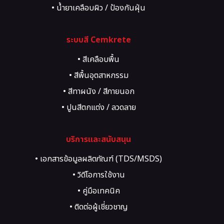
• งานกระเบื้อง / ปูกระเบื้อง
• น้ำยาเคลือบผิว / ป้องกันฝุ่น
• เคมีภัณฑ์สำหรับงานยึดติด
• เคมีภัณฑ์สำหรับซ่อมรอยร้าว
ระบบสี Cemkrete
• สีเคลือบพื้น
• สีพื้นอุตสาหกรรม
• สีทาผนัง / สีภายนอก
• ปูนสีตกแต่ง / ลวดลาย
• สี Texture, Art, Heritage
บริการและสนับสนุน
• เอกสารข้อมูลผลิตภัณฑ์ (TDS/MSDS)
• วิดีโอการใช้งาน
• คู่มือเทคนิค
• ติดต่อผู้เชี่ยวชาญ
• ขอคำปรึกษาโครงการ