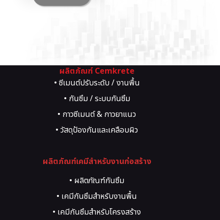
ผลิตภัณฑ์ Cemkrete
• ซีเมนต์ปรับระดับ / งานพื้น
• กันซึม / ระบบกันซึม
• กาวซีเมนต์ & กาวยาแนว
• วัสดุป้องกันและเคลือบผิว
• วัสดุซ่อมแซมโครงสร้าง
ผลิตภัณฑ์เคมีสำหรับงานก่อสร้าง
• น้ำยาผสมคอนกรีต
• งานสีตกแต่งผิว
• ผลิตภัณฑ์กันซึม
• ระบบพื้นอุตสาหกรรม
• เคมีกันซึมสำหรับงานพื้น
• อีพ็อกซี่ / พียู
• เคมีกันซึมสำหรับโครงสร้าง