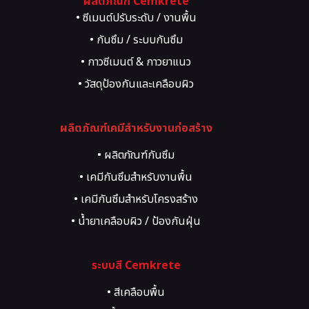
ผลิตภัณฑ์ Cemkrete
• ซีเมนต์ปรับระดับ / งานพื้น
• กันซึม / ระบบกันซึม
• กาวซีเมนต์ & กาวยาแนว
• วัสดุป้องกันและเคลือบผิว
• วัสดุซ่อมแซมโครงสร้าง
ผลิตภัณฑ์เคมีสำหรับงานก่อสร้าง
• น้ำยาผสมคอนกรีต
• งานสีตกแต่งผิว
• ผลิตภัณฑ์กันซึม
• ระบบพื้นอุตสาหกรรม
• เคมีกันซึมสำหรับงานพื้น
• อีพ็อกซี่ / พียู
• เคมีกันซึมสำหรับโครงสร้าง
• งานกระเบื้อง / ปูกระเบื้อง
• น้ำยาเคลือบผิว / ป้องกันฝุ่น
• เคมีภัณฑ์สำหรับงานยึดติด
• เคมีภัณฑ์สำหรับซ่อมรอยร้าว
ระบบสี Cemkrete
• สีเคลือบพื้น